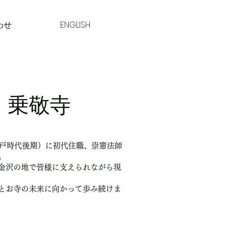
わせ
ENGLISH
乗敬寺
江戸時代後期）に初代住職、崇憲法師
。
金沢の地で皆様に支えられながら現
とお寺の未来に向かって歩み続けま