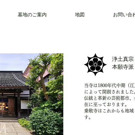
墓地のご案内
地図
お問い合
浄土真宗
本願寺派
当寺は1800年代中期（
によって開創されました
伝統と革新の芸術都市、
在に至っております。
乗敬寺はこれからも地域
す。